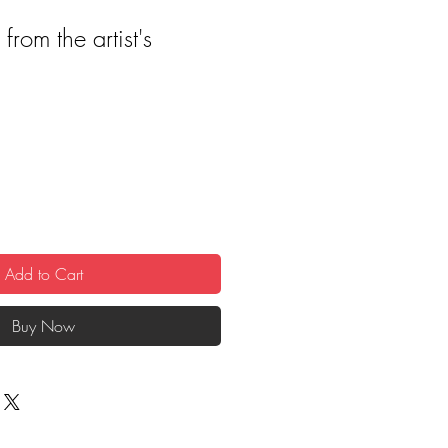
from the artist's
Add to Cart
Buy Now