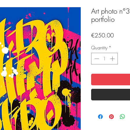
Art photo n°3 
portfolio
Price
€250.00
Quantity
*