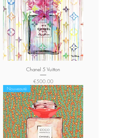
Chanel 5 Vuitton
Price
€500.00
Nouveauté