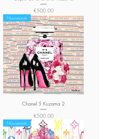
Price
€500.00
Nouveauté
Chanel 5 Kuzama 2
Price
€500.00
Nouveauté