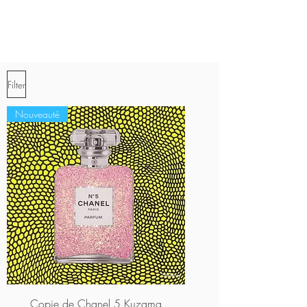
Domaine
:
Peinture
Films
:
Chelsea Girls
,
Empire
,
Blow
Job
,
Sleep
,
Vinyl
,
Kiss
Séries
:
Cars
,
Ombres
Filter
Nouveauté
Copie de Chanel 5 Kuzama