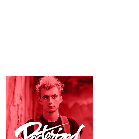
Sous le nom de Posterized, il développe un
univers pop et rétro, mêlant imagerie
vintage, culture américaine et slogans
détournés. Influencé par les années 50 et
l’esthétique publicitaire, il transforme le réel
en images saturées, entre nostalgie et
critique sociale.
Il vit et travaille toujours à Berlin, où il
continue de faire du mur un espace de
liberté visuelle.