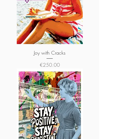
Joy with Cracks
Price
€250.00