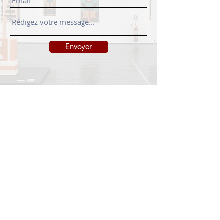
Envoyer
INFORMATIONS
Legal notice
Shipping policy
Return policy
Privacy policy
CONTACT
info@onedayart.com
Monday-Friday 9:00 a.m. - 6:00 p.m.