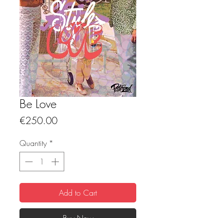
Be Love
Price
€250.00
Quantity
*
Add to Cart