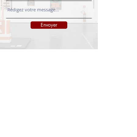
Envoyer
INFORMATIONS
Legal notice
Shipping policy
Return policy
Privacy policy
CONTACT
info@onedayart.com
Monday-Friday 9:00 a.m. - 6:00 p.m.