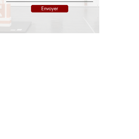
Envoyer
INFORMATIONS
Legal notice
Shipping policy
Return policy
Privacy policy
CONTACT
info@onedayart.com
Monday-Friday 9:00 a.m. - 6:00 p.m.
NEWSLETTER